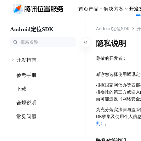
首页
产品
解决方案
开发
基础产品
Android定位SDK
开
Android定位SDK
物流
地图
开发文档广场
为物流行业细
地图服务
路线
WebSer
隐私说明
全景展示各产品开发指南、接
出行
口文档，助您快速接入腾讯位
搜索
地图
网约车全流程
置服务
尊敬的开发者：
路线
快速集成你想要的地图产品
开发指南
文旅
地图样式
大模型 M
感谢您选择使用腾讯定
个性化定制文
参考手册
修改地图的呈现样式
查看全部文档
轨迹云
地图可视化
根据国家网信办等四部委
零售
下载
利用地图进行数据可视化
括委托的第三方或嵌入
为新零售行业
地点云
而可能违反《网络安全
室内地图
合规说明
室内地图
室内外一体化能力
为充分落实法律与监管部
为大型室内场
常见问题
海外位置服务
DK收集及使用个人信
鸿蒙
提供全球范围内LBS服务
则》
。
Harm
特色产品
隐私政策说明