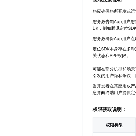
Harm
地图云服务
工具
您应确保您所开发或运
Harm
地点云
您务必告知App用户
结合自有数据开发专用地图
DK，例如腾讯定位S
轨迹云
您务必确保App用户
上传管理轨迹数据
定位SDK本身存在多
J
关状态和APP权限。
可能在部分机型和场景
引发的用户隐私争议，
当开发者在其应用或产
息并向终端用户提供定
权限获取说明：
权限类型