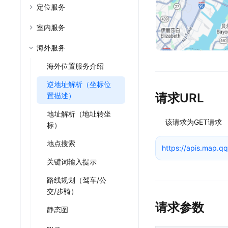
Harm
定位服务
地图云服务
工具
Harm
室内服务
地点云
结合自有数据开发专用地图
海外服务
轨迹云
海外位置服务介绍
上传管理轨迹数据
J
逆地址解析（坐标位
请求URL
置描述）
地址解析（地址转坐
该请求为GET请求
标）
地点搜索
https://apis.map.q
关键词输入提示
路线规划（驾车/公
交/步骑）
请求参数
静态图