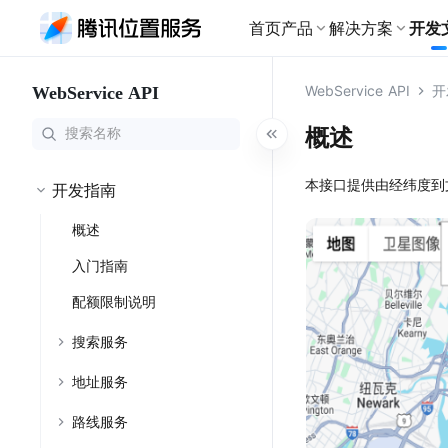
首页
产品
解决方案
开发
基础产品
WebService API
开
WebService API
物流
地图
开发文档广场
为物流行业细
地图服务
路线
WebSer
概述
全景展示各产品开发指南、接
出行
口文档，助您快速接入腾讯位
搜索
地图
网约车全流程
置服务
本接口提供由经纬度到
路线
快速集成你想要的地图产品
开发指南
文旅
地图样式
大模型 M
概述
个性化定制文
修改地图的呈现样式
查看全部文档
轨迹云
入门指南
地图可视化
零售
利用地图进行数据可视化
为新零售行业
配额限制说明
地点云
室内地图
室内地图
室内外一体化能力
搜索服务
为大型室内场
海外位置服务
鸿蒙
地址服务
提供全球范围内LBS服务
Harm
路线服务
特色产品