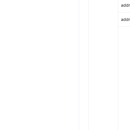
addr
add