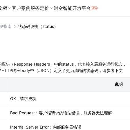
文档
客户案例
服务定价
时空智能开放平台
产品定价
发指南
状态码说明（status）
Web端
Android端
分市场提供定制化服务
地点与地址
商业授权
定位与服务
JavaScript
Android地图SDK
址服务
地点搜索
用户定位
数据可视化 JS API
高级服务
Android定位SDK
解决方案，覆盖司乘各环节
位服务
航能力
提供海量的地点数据
获取高精度的定位信
地图组件
Android导航SDK
RTK服务
周边推荐
应头（Response Headers）中的status，代表接入层服务运行状态，
r
旅方案，助力数字化升级
厘米级高精度定位
最佳路线
ce在HTTP响应body中（JSON）定义了更为清晰的状态码，请参考下文
URI API（地图调起）
Android轨迹SDK
关键词输入提示
RTK服务鉴权SDK
Agent Skills
地址服务
说明
提供全面的数字化解决方案
将地址和坐标相互转化
地址解析
OK：请求成功
所提供地图、定位与导航一体化方案
地址标准化
微信小程序端
工具与资源
Bad Request：客户端请求的语法错误，服务器无法理解
地址错误分析与验真
微信小程序JavaScript SDK
坐标拾取器
图SDK
Internal Server Error：内部服务器错误