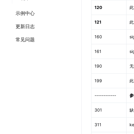
120
此
示例中心
121
此
更新日志
160
s
常见问题
161
s
190
无
199
此
------------
参
301
缺
311
k