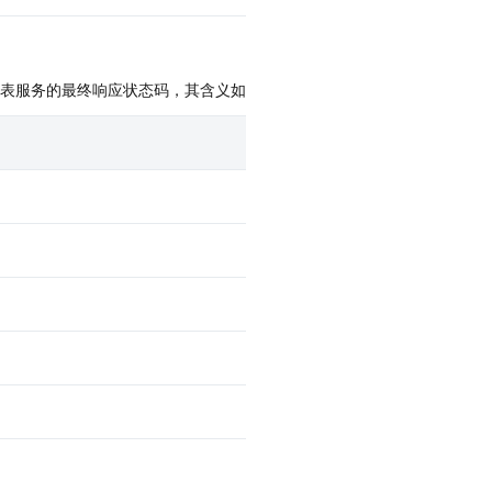
常见问题
客留通
反馈问题
商场客流分布、留存分析平台
商场通
合规指南
数，代表服务的最终响应状态码，其含义如下：
解决方案
宏观商场监测分析平台
知识广场