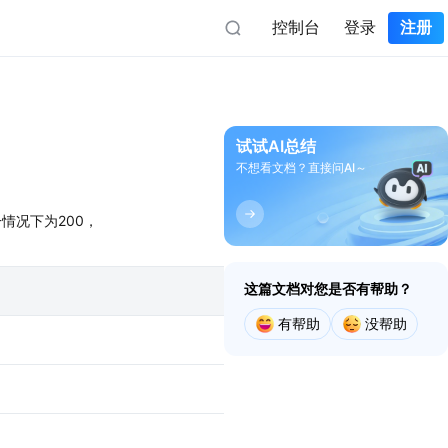
控制台
登录
注册
iOS端
Flutter端
大数据服务
AI大数据产品助力行业
iOS地图SDK
定位Flutter插件
试试AI总结
iOS定位SDK
不想看文档？直接问AI～
立即前往
地图Flutter插件
息
iOS导航SDK
一情况下为200，
数据魔方
iOS轨迹SDK
时空大数据分析平台
人群热力
这篇文档对您是否有帮助？
实时人群热监测
有帮助
没帮助
文旅客情
游客大数据分析平台
帮助与支持
迁徙态势
教程指南
人群迁徙分析平台