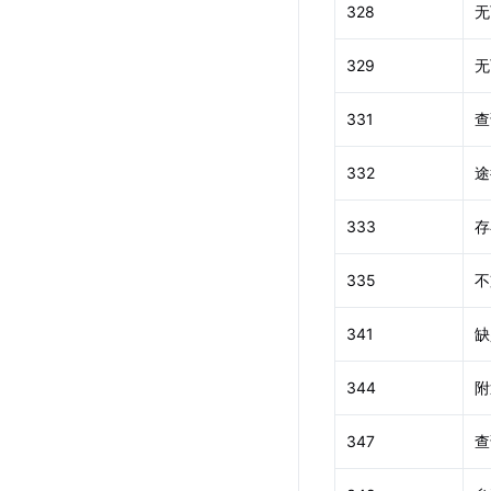
328
无
329
无
331
查
332
途
333
存
335
不
341
缺
344
附
347
查