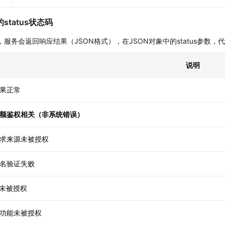
微信小程序插件
服务API示例中心
位SDK
商户服务
微信小程序
JavaScript API示例中心
status状态码
航SDK
商户中心
小程序地图产品
微信小程序示例中心
0时，服务会返回响应结果（JSON格式），在JSON对象中的status参
标
在腾讯地图修改你的商户地址
小程序开发者的地图
中心
数据可视化JS API示例中心
说明
助力高效开发
定位SDK场景示例中心
t API示例中心
果正常
化调试和展现
心
额鉴权相关（非系统错误）
mo，效果快速展示
求来源未被授权
名验证失败
P未被授权
功能未被授权