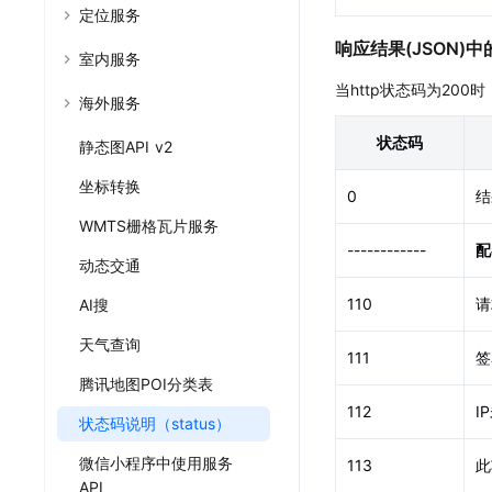
HarmonyNEXT定
定位服务
地图云服务
工具产品
响应结果(JSON)中的
HarmonyNEXT导
室内服务
地点云
坐标拾取
当http状态码为20
结合自有数据开发专用地图
地图点选获取坐
海外服务
轨迹云
服务API示例
状态码
静态图API v2
上传管理轨迹数据
代码快速调试，
JavaScrip
坐标转换
0
结
地图数据的可视
WMTS栅格瓦片服务
小程序示例中
------------
配
小程序场景de
动态交通
110
请
AI搜
天气查询
111
签
腾讯地图POI分类表
112
I
状态码说明（status）
微信小程序中使用服务
113
此
API