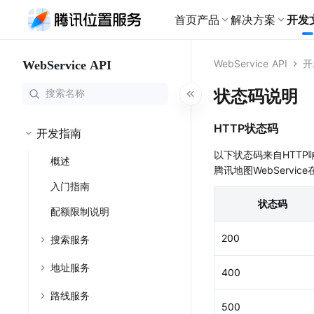
首页
产品
解决方案
开发
基础产品
WebService API
开
WebService API
地图服务API
物流
开发文档广场
为物流行业细
地图服务
路线与导航
WebService API
状态码说明
全景展示各产品开发指南、接
出行
口文档，助您快速接入腾讯位
搜索服务
地
地图
导航服务
网约车全流程
置服务
HTTP状态码
路线服务
定
快速集成你想要的地图产品
专业的多场景导
开发指南
文旅
地图样式
路线规划
以下状态码来自HTTP响
大模型 MCP Serve
概述
个性化定制文
修改地图的呈现样式
规划到目的地的
查看全部文档
腾讯地图WebServi
轨迹云
入门指南
地图可视化
零售
利用地图进行数据可视化
状态码
为新零售行业
配额限制说明
地点云
室内地图
室内地图
200
室内外一体化能力
搜索服务
为大型室内场
海外位置服务
鸿蒙端
地址服务
400
提供全球范围内LBS服务
HarmonyNEXT地
路线服务
特色产品
500