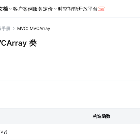
文档
客户案例
服务定价
时空智能开放平台
产品定价
考手册
MVC: MVCArray
Web端
Android端
分市场提供定制化服务
地点与地址
商业授权
定位与服务
JavaScript
Android地图SDK
VCArray 类
址服务
地点搜索
用户定位
数据可视化 JS API
高级服务
Android定位SDK
解决方案，覆盖司乘各环节
位服务
航能力
提供海量的地点数据
获取高精度的定位信
地图组件
Android导航SDK
RTK服务
周边推荐
r
旅方案，助力数字化升级
厘米级高精度定位
最佳路线
URI API（地图调起）
Android轨迹SDK
关键词输入提示
RTK服务鉴权SDK
Agent Skills
地址服务
提供全面的数字化解决方案
将地址和坐标相互转化
地址解析
所提供地图、定位与导航一体化方案
地址标准化
构造函数
微信小程序端
工具与资源
地址错误分析与验真
微信小程序JavaScript SDK
坐标拾取器
图SDK
ray)