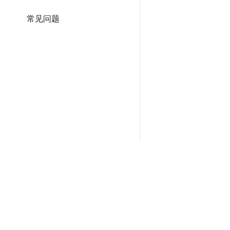
常见问题
新手上路
常见问题
推荐查看
联系我
产品介绍
账号与配额
隐私协议
问题反
开发文档
商户标注
服务协议
合作交
解决方案
商业授权
合规指南
合作案例
数据退出
知识广场