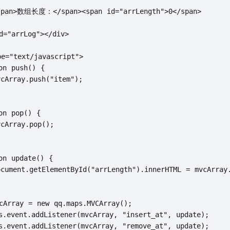
pan>数组长度：</span><span id="arrLength">0</span>

="arrLog"></div>

e="text/javascript">

n push() {

Array.push("item");

n pop() {

Array.pop();

n update() {

ument.getElementById("arrLength").innerHTML = mvcArray.
Array = new qq.maps.MVCArray();

.event.addListener(mvcArray, "insert_at", update);

.event.addListener(mvcArray, "remove_at", update);
