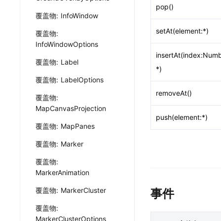
pop()
覆盖物: InfoWindow
setAt(element:*)
覆盖物:
InfoWindowOptions
insertAt(index:Numb
覆盖物: Label
*)
覆盖物: LabelOptions
removeAt()
覆盖物:
MapCanvasProjection
push(element:*)
覆盖物: MapPanes
覆盖物: Marker
覆盖物:
MarkerAnimation
覆盖物: MarkerCluster
事件
覆盖物:
MarkerClusterOptions