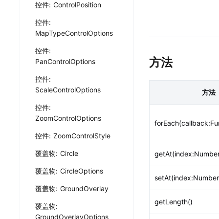
HarmonyNEXT定
控件: ControlPosition
地图云服务
工具产品
HarmonyNEXT导
控件:
地点云
坐标拾取
MapTypeControlOptions
结合自有数据开发专用地图
地图点选获取坐
控件:
轨迹云
服务API示例
方法
PanControlOptions
上传管理轨迹数据
代码快速调试，
控件:
JavaScrip
ScaleControlOptions
地图数据的可视
方法
小程序示例中
控件:
小程序场景de
ZoomControlOptions
forEach(callback:Fu
控件: ZoomControlStyle
覆盖物: Circle
getAt(index:Number
覆盖物: CircleOptions
setAt(index:Number,
覆盖物: GroundOverlay
getLength()
覆盖物:
GroundOverlayOptions