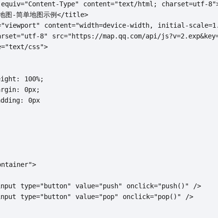
equiv="Content-Type" content="text/html; charset=utf-8">
讯地图-简单地图示例</title>

"viewport" content="width=device-width, initial-scale=1.
rset="utf-8" src="https://map.qq.com/api/js?v=2.exp&key=
="text/css">

ght: 100%;

gin: 0px;

ding: 0px

ntainer">

put type="button" value="push" onclick="push()" />

put type="button" value="pop" onclick="pop()" />
