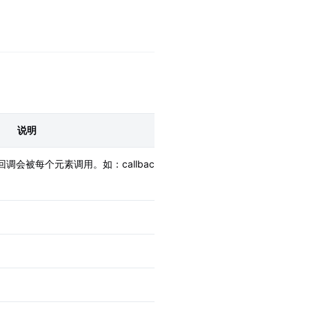
常见问题
客留通
反馈问题
商场客流分布、留存分析平台
商场通
合规指南
解决方案
宏观商场监测分析平台
知识广场
说明
个元素调用。如：callback(element, inde