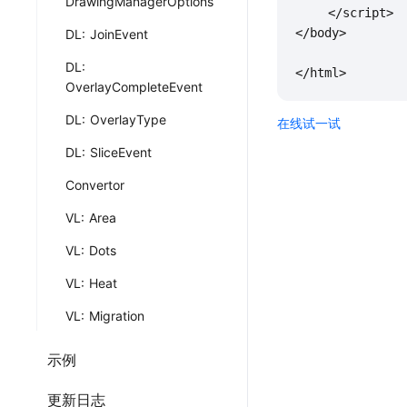
DrawingManagerOptions
    </script>

</body>

DL: JoinEvent
DL:
OverlayCompleteEvent
DL: OverlayType
在线试一试
DL: SliceEvent
Convertor
VL: Area
VL: Dots
VL: Heat
VL: Migration
示例
更新日志