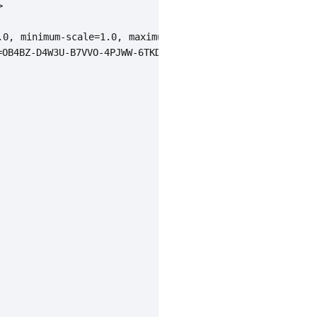


0, minimum-scale=1.0, maximum-scale=1.0, user-scalable=n
OB4BZ-D4W3U-B7VVO-4PJWW-6TKDJ-WPB77"></script>
