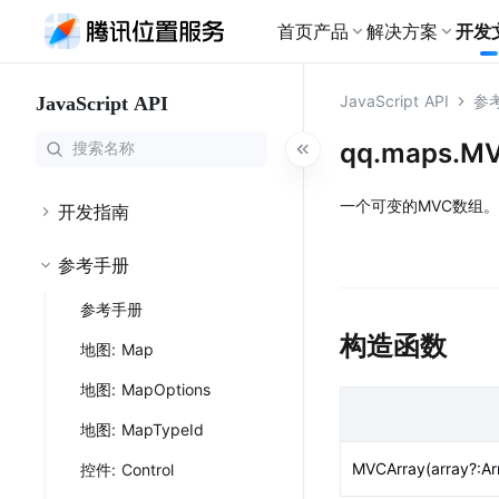
首页
产品
解决方案
开发
基础产品
JavaScript API
参
JavaScript API
地图服务API
物流
开发文档广场
为物流行业细
地图服务
路线与导航
WebService API
qq.maps.M
全景展示各产品开发指南、接
出行
口文档，助您快速接入腾讯位
搜索服务
地
地图
导航服务
网约车全流程
置服务
一个可变的MVC数组。
路线服务
定
快速集成你想要的地图产品
专业的多场景导
开发指南
文旅
地图样式
路线规划
大模型 MCP Serve
个性化定制文
参考手册
修改地图的呈现样式
规划到目的地的
查看全部文档
轨迹云
地图可视化
零售
参考手册
利用地图进行数据可视化
为新零售行业
地点云
构造函数
地图: Map
室内地图
室内地图
室内外一体化能力
地图: MapOptions
为大型室内场
海外位置服务
鸿蒙端
地图: MapTypeId
提供全球范围内LBS服务
HarmonyNEXT地
MVCArray(array?:Ar
控件: Control
特色产品