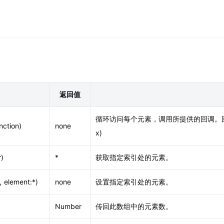
微信小程序插件
服务API示例中心
位SDK
商户服务
微信小程序
JavaScript API示例中心
航SDK
商户中心
小程序地图产品
微信小程序示例中心
标
在腾讯地图修改你的商户地址
小程序开发者的地图
中心
数据可视化JS API示例中心
助力高效开发
定位SDK场景示例中心
t API示例中心
化调试和展现
返回值
心
mo，效果快速展示
循环访问每个元素，调用所提供的回调。回调会被每
nction)
none
x)
)
*
获取指定索引处的元素。
 element:*)
none
设置指定索引处的元素。
Number
传回此数组中的元素数。