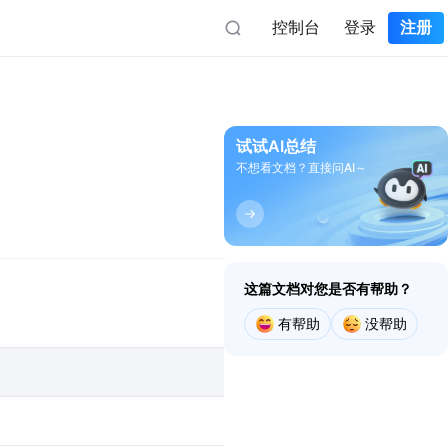
控制台
登录
注册
iOS端
Flutter端
大数据服务
AI大数据产品助力行业
iOS地图SDK
定位Flutter插件
试试AI总结
iOS定位SDK
不想看文档？直接问AI～
立即前往
地图Flutter插件
息
iOS导航SDK
数据魔方
iOS轨迹SDK
时空大数据分析平台
人群热力
这篇文档对您是否有帮助？
实时人群热监测
有帮助
没帮助
文旅客情
游客大数据分析平台
帮助与支持
迁徙态势
教程指南
人群迁徙分析平台