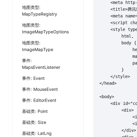
    <meta http-
地图类型:
    <title>腾
MapTypeRegistry
    <meta name=
    <script cha
地图类型:
    <style type
ImageMapTypeOptions
        html,

地图类型:
        body {

ImageMapType
            hei
            mar
事件:
            pad
MapsEventListener
        }

    </style>

事件: Event
</head>

事件: MouseEvent
<body>

事件: EditorEvent
    <div id="co
        <div>

基础类: Point
            <in
基础类: Size
            <in
        </div>

基础类: LatLng