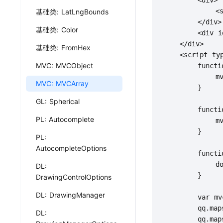
        <div>

            <s
基础类: LatLngBounds
        </div>

基础类: Color
        <div id
    </div>

基础类: FromHex
    <script typ
MVC: MVCObject
        functio
            mvc
MVC: MVCArray
        }

GL: Spherical
        functio
PL: Autocomplete
            mvc
        }

PL:
AutocompleteOptions
        functio
            doc
DL:
        }

DrawingControlOptions
DL: DrawingManager
        var mvc
        qq.maps
DL:
        qq.maps