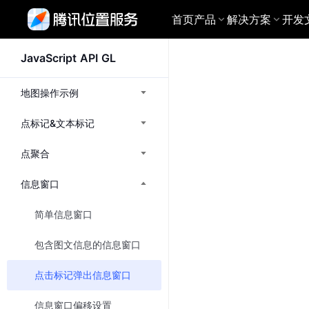
首页
产品
解决方案
开发
JavaScript API GL
基础产品
物流
地图服务A
开发文档广场
为物流行业细
地图服务
路线与导
WebServic
全景展示各产品开发指南、接
地图操作示例
出行
口文档，助您快速接入腾讯位
搜索服务
地图
导航
网约车全流程
置服务
点标记&文本标记
路线服务
快速集成你想要的地图产品
专业的
文旅
地图样式
路线
点聚合
大模型 MCP 
个性化定制文
修改地图的呈现样式
规划到
查看全部文档
轨迹云
信息窗口
地图可视化
零售
利用地图进行数据可视化
为新零售行业
地点云
简单信息窗口
室内地图
室内地图
室内外一体化能力
包含图文信息的信息窗口
为大型室内场
海外位置服务
鸿蒙端
提供全球范围内LBS服务
点击标记弹出信息窗口
Harmony
特色产品
信息窗口偏移设置