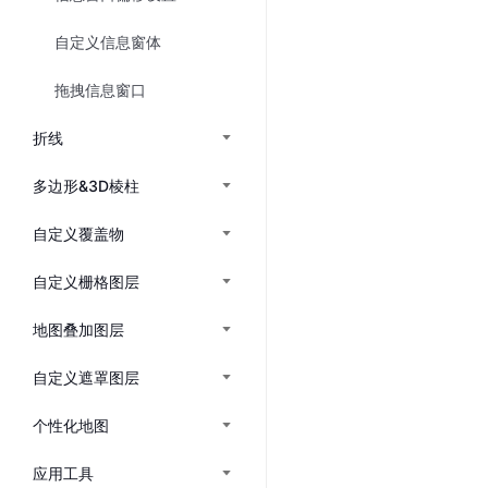
Harmony
地图云服务
工具产品
自定义信息窗体
Harmony
地点云
坐标
拖拽信息窗口
结合自有数据开发专用地图
地图点
轨迹云
服务A
折线
上传管理轨迹数据
代码快
Java
多边形&3D棱柱
地图数
自定义覆盖物
小程
小程序
自定义栅格图层
地图叠加图层
自定义遮罩图层
个性化地图
应用工具