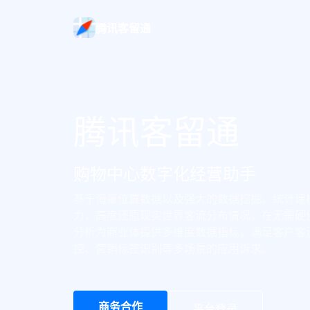
腾讯客留通
腾讯客留通
购物中心数字化经营助手
基于海量位置数据以及强大的数据挖掘、统计建
力，高度还原现实世界客流分布情况，在无需硬件
分析为商业体提供多维度数据指标，满足客户客
控、营销标签识别等多场景的应用诉求。
商务合作
平台登录