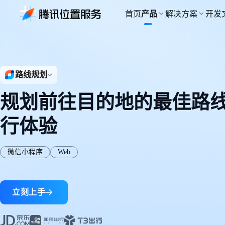
首页
产品
解决方案
开发
基础产品
地图服务API
物流
开发文档广场
为物流行业细
地图服务
路线与导航
WebService API
全景展示各产品开发指南、接
路线规划
出行
口文档，助您快速接入腾讯位
搜索服务
地址服务
地图
导航服务
网约车全流程
置服务
路线服务
定位服务
快速集成你想要的地图产品
专业的多场景导航能力
规划前往目的地的最佳路
文旅
地图样式
路线规划
大模型 MCP Server
个性化定制文
行体验
修改地图的呈现样式
规划到目的地的最佳路线
查看全部文档
轨迹云
地图可视化
零售
利用地图进行数据可视化
为新零售行业
地点云
微信小程序
Web
室内地图
室内地图
室内外一体化能力
为大型室内场
海外位置服务
鸿蒙端
立刻上手
提供全球范围内LBS服务
HarmonyNEXT地图SDK
特色产品