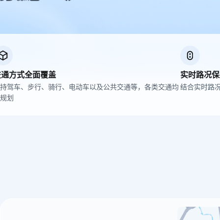
HarmonyNEXT定位SDK
地图云服务
工具产品
HarmonyNEXT导航SDK
地点云
坐标拾取
结合自有数据开发专用地图
地图点选获取坐标
轨迹云
服务API示例中心
上传管理轨迹数据
代码快速调试，助力高效开发
交通方式全面覆盖
实时路况保
JavaScript API示例中心
持驾车、步行、骑行、电动车以及公共交通等，各类交通均
结合实时路
地图数据的可视化调试和展现
规划
小程序示例中心
小程序场景demo，效果快速展