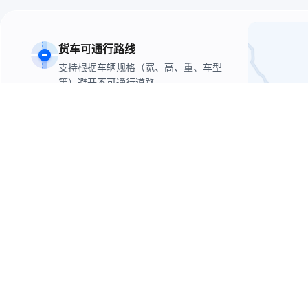
货车可通行路线
支持根据车辆规格（宽、高、重、车型
等）避开不可通行道路
避开限行
支持避开政策限行区域（如北京市每天6
时至23时，五环路(不含)以内道路禁止载
货汽车通行）
多方案选择
支持实时路况、不走高速、少收费、躲
避拥堵等策略偏好