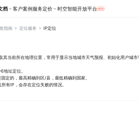
文档
客户案例
服务定价
时空智能开放平台
产品定价
发指南
定位服务
IP定位
Web端
Android端
分市场提供定制化服务
地点与地址
商业授权
定位与服务
JavaScript
Android地图SDK
址服务
地点搜索
用户定位
数据可视化 JS API
高级服务
Android定位SDK
解决方案，覆盖司乘各环节
获取其当前所在地理位置，常用于显示当地城市天气预报、初始化用户城市
位服务
航能力
提供海量的地点数据
获取高精度的定位信
地图组件
Android导航SDK
RTK服务
周边推荐
r
IPv6地址定位。
旅方案，助力数字化升级
厘米级高精度定位
最佳路线
URI API（地图调起）
Android轨迹SDK
不是固定的，最高精确到区/县，最低精确到国家。
关键词输入提示
盖所有IP，会存在定位失败的情况。
RTK服务鉴权SDK
Agent Skills
地址服务
提供全面的数字化解决方案
将地址和坐标相互转化
地址解析
所提供地图、定位与导航一体化方案
地址标准化
微信小程序端
工具与资源
地址错误分析与验真
微信小程序JavaScript SDK
坐标拾取器
图SDK