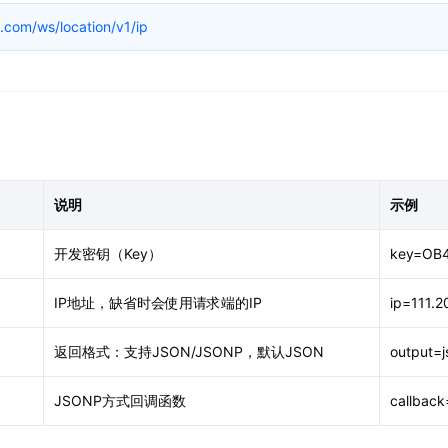
微信小程序插件
服务API示例中心
位SDK
.com/ws/location/v1/ip
商户服务
微信小程序
JavaScript API示例中心
航SDK
商户中心
小程序地图产品
微信小程序示例中心
标
在腾讯地图修改你的商户地址
小程序开发者的地图
中心
数据可视化JS API示例中心
助力高效开发
定位SDK场景示例中心
t API示例中心
化调试和展现
说明
示例
心
mo，效果快速展示
开发密钥（Key）
key=OB
IP地址，缺省时会使用请求端的IP
ip=111.2
返回格式：支持JSON/JSONP，默认JSON
output=j
JSONP方式回调函数
callback