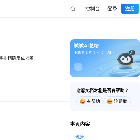
控制台
登录
注册
iOS端
Flutter端
大数据服务
AI大数据产品助力行业
iOS地图SDK
定位Flutter插件
试试AI总结
iOS定位SDK
不想看文档？直接问AI～
立即前往
地图Flutter插件
等非精确定位场景。
息
iOS导航SDK
数据魔方
iOS轨迹SDK
时空大数据分析平台
人群热力
这篇文档对您是否有帮助？
实时人群热监测
有帮助
没帮助
文旅客情
游客大数据分析平台
帮助与支持
本页内容
迁徙态势
教程指南
人群迁徙分析平台
概述