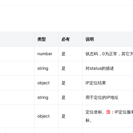
类型
必有
说明
number
是
状态码，0为正常，其它
string
是
对status的描述
object
是
IP定位结果
string
是
用于定位的IP地址
定位坐标。
注：
IP定位
object
是
标。