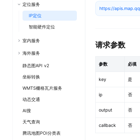
HarmonyNEXT定
定位服务
https://apis.map.qq
地图云服务
工具产品
HarmonyNEXT导
IP定位
地点云
坐标拾取
智能硬件定位
结合自有数据开发专用地图
地图点选获取坐
轨迹云
服务API示例
室内服务
上传管理轨迹数据
代码快速调试，
请求参数
JavaScrip
海外服务
地图数据的可视
参数
必填
静态图API v2
小程序示例中
小程序场景de
坐标转换
key
是
WMTS栅格瓦片服务
ip
否
动态交通
output
否
AI搜
天气查询
callback
否
腾讯地图POI分类表