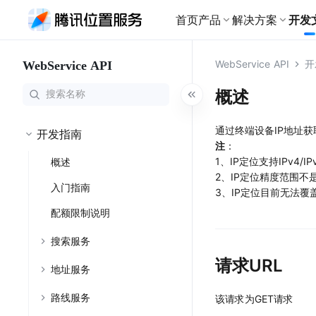
首页
产品
解决方案
开发
基础产品
WebService API
开
WebService API
地图服务API
物流
开发文档广场
为物流行业细
地图服务
路线与导航
WebService API
概述
全景展示各产品开发指南、接
出行
口文档，助您快速接入腾讯位
搜索服务
地
地图
导航服务
网约车全流程
置服务
通过终端设备IP地址
路线服务
定
快速集成你想要的地图产品
专业的多场景导
开发指南
注
：
文旅
地图样式
路线规划
大模型 MCP Serve
1、IP定位支持IPv4/
概述
个性化定制文
修改地图的呈现样式
规划到目的地的
查看全部文档
2、IP定位精度范围
轨迹云
入门指南
地图可视化
零售
3、IP定位目前无法覆
利用地图进行数据可视化
为新零售行业
配额限制说明
地点云
室内地图
室内地图
室内外一体化能力
搜索服务
为大型室内场
海外位置服务
请求URL
鸿蒙端
地址服务
提供全球范围内LBS服务
HarmonyNEXT地
路线服务
该请求为GET请求
特色产品