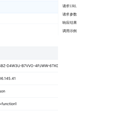
常见问题
客留通
请求URL
反馈问题
商场客流分布、留存分析平台
请求参数
商场通
合规指南
解决方案
响应结果
宏观商场监测分析平台
知识广场
调用示例
4BZ-D4W3U-B7VVO-4PJWW-6TKDJ-*****
06.145.41
son
=function1