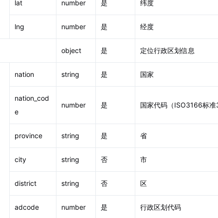
lat
number
是
纬度
lng
number
是
经度
object
是
定位行政区划信息
nation
string
是
国家
nation_cod
number
是
国家代码（ISO3166标
e
province
string
是
省
city
string
否
市
district
string
否
区
adcode
number
是
行政区划代码