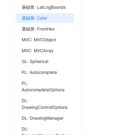
基础类: LatLngBounds
基础类: Color
基础类: FromHex
MVC: MVCObject
MVC: MVCArray
GL: Spherical
PL: Autocomplete
PL:
AutocompleteOptions
DL:
DrawingControlOptions
DL: DrawingManager
DL: