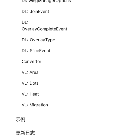
DrawingManagerOptions
DL: JoinEvent
DL:
OverlayCompleteEvent
DL: OverlayType
DL: SliceEvent
Convertor
VL: Area
VL: Dots
VL: Heat
VL: Migration
示例
更新日志