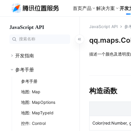
首页
产品
解决方案
开发
基础产品
JavaScript API
参
JavaScript API
物流
地图
开发文档广场
为物流行业细
地图服务
路线
WebSer
qq.maps.Co
全景展示各产品开发指南、接
出行
口文档，助您快速接入腾讯位
搜索
地图
网约车全流程
置服务
描述一个颜色及透明度的类
路线
快速集成你想要的地图产品
开发指南
文旅
地图样式
大模型 M
个性化定制文
参考手册
修改地图的呈现样式
查看全部文档
轨迹云
地图可视化
零售
参考手册
利用地图进行数据可视化
为新零售行业
地点云
构造函数
地图: Map
室内地图
室内地图
室内外一体化能力
地图: MapOptions
为大型室内场
海外位置服务
鸿蒙
地图: MapTypeId
提供全球范围内LBS服务
Harm
Color(red:Number, 
控件: Control
特色产品